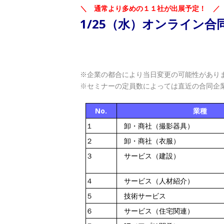
＼ 通常より多めの１１社が出展予定！ ／
1/25（水）オンライン
※企業の都合により当日変更の可能性があり
※セミナーの定員数によっては直近の合同企
No.
業種
１
卸・商社（撮影器具）
２
卸・商社（衣服）
３
サービス（建設）
４
サービス（人材紹介）
５
技術サービス
６
サービス（住宅関連）