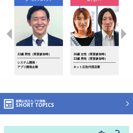
22歳 男性（実習参加時）
26歳 女性（実習参加時）
2
22歳 男性（実習参加時）
システム開発・
人
アプリ開発企業
ネット広告代理店業
就職お役立ちプチ情報
SHORT TOPICS