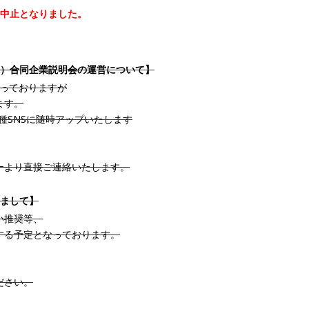
催中止となりました。
。
水）合同企業説明会の運営について】
なっておりますが
ます。
種SNSに随時アップいたします
ーより直接ご連絡いたします。
きまして】
い推奨等、
する予定となっております。
ださい。