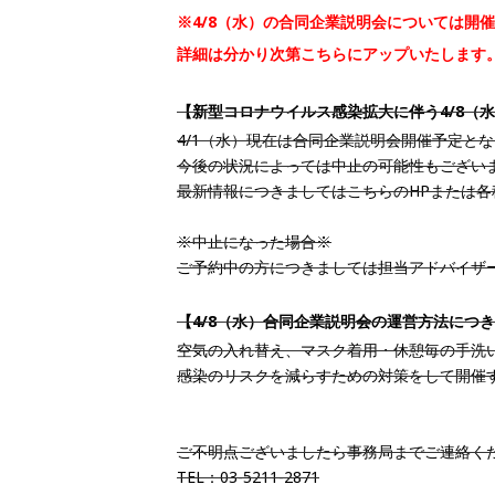
※4/8（水）の合同企業説明会については開
詳細は分かり次第こちらにアップいたします
【新型コロナウイルス感染拡大に伴う4/8（
4/1（水）現在は合同企業説明会開催予定と
今後の状況によっては中止の可能性もござい
最新情報につきましてはこちらのHPまたは各
※中止になった場合※
ご予約中の方につきましては担当アドバイザ
【4/8（水）合同企業説明会の運営方法につ
空気の入れ替え、マスク着用・休憩毎の手洗
感染のリスクを減らすための対策をして開催
ご不明点ございましたら事務局までご連絡く
TEL：03-5211-2871