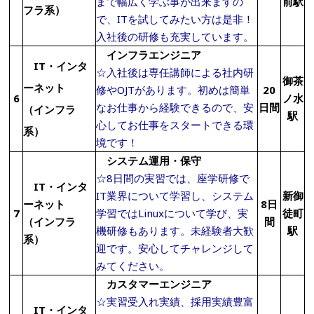
まで幅広く学ぶ事が出来ますの
前駅
フラ系）
で、ITを試してみたい方は是非！
入社後の研修も充実しています。
インフラエンジニア
IT・インタ
☆入社後は専任講師による社内研
御茶
ーネット
修やOJTがあります。初めは簡単
20
6
ノ水
なお仕事から経験できるので、安
日間
（インフラ
駅
心してお仕事をスタートできる環
系）
境です！
システム運用・保守
☆8日間の実習では、座学研修で
IT・インタ
IT業界について学習し、システム
新御
ーネット
8日
7
学習ではLinuxについて学び、実
徒町
（インフラ
間
機研修もあります。未経験者大歓
駅
系）
迎です。安心してチャレンジして
みてください。
カスタマーエンジニア
☆実習受入れ実績、採用実績豊富
IT・インタ