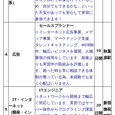
系）
め「自分でもできるかな」といっ
た不安があっても安心して実習に
参加できます！
セールスプランナー
☆インターネット広告事業、メデ
ィア事業、マーケティング支援、
タレントキャスティング、WEB制
10
作、幅広いビジネスを展開。人物
秋葉
4
広告
重視の採用をしています。面接よ
原駅
日間
りも実習中の取組みを評価しま
す。困った時も常に相談できる体
制が整っている為、未経験でも全
く心配はいりません。
ITエンジニア
☆ネットワークから開発まで幅広
IT・インタ
く対応しています。実習ではサー
新宿
20
ーネット
5
バー操作からプログラミング課題
御苑
（開発・イン
日間