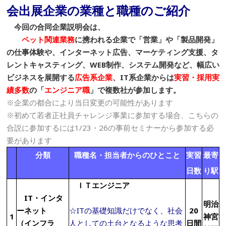
会出展企業の業種と職種のご紹介
今回
の
合同企業説明会
は、
ペット関連業務
に携われる企業で「営業」や「製品開発」
の仕事体験や、インターネット広告、マーケティング支援、タ
レントキャスティング、WEB制作、システム開発など、幅広い
ビジネスを展開する
広告系企業
、IT系企業からは
実習・採用実
績多数
の「
エンジニア職
」で複数社が参加します。
※企業の都合により当日変更の可能性があります
※初めて若者正社員チャレンジ事業に参加する場合、こちらの
合説に参加するには1/23・26の事前セミナーから参加する必
要があります
分類
職種名・担当者からのひとこと
実習
最寄
日数
り駅
ＩＴエンジニア
IT
・インタ
明治
ーネット
☆ITの基礎知識だけでなく、社会
20
1
神宮
（インフラ
人としての土台となるような思考
日間