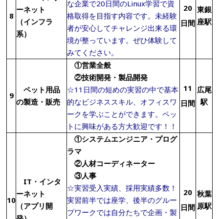
な企業で20日間のLinux学習で資
20
ーネット
東銀
8
格取得を目指す内容です。未経験
（インフラ
座駅
日間
者が安心してチャレンジ出来る環
系）
境が整っています。ぜひ体験して
みてください。
①営業全般
②技術開発・製品開発
11
ペット用品
☆11日間の短めの実習の中で基本
広尾
9
の製造・販売
的なビジネススキル、オフィスワ
駅
日間
ークを学ぶことができます。ペッ
トに興味がある方大歓迎です！！
①システムエンジニア・プログ
ラマ
②人材コーディネーター
③人事
IT・インタ
☆実習受入実績、採用実績多数！
20
ーネット
秋葉
10
実習前半では座学、後半のグルー
（
アプリ開
原駅
日間
プワークでは自分たちで企画・製
発
）