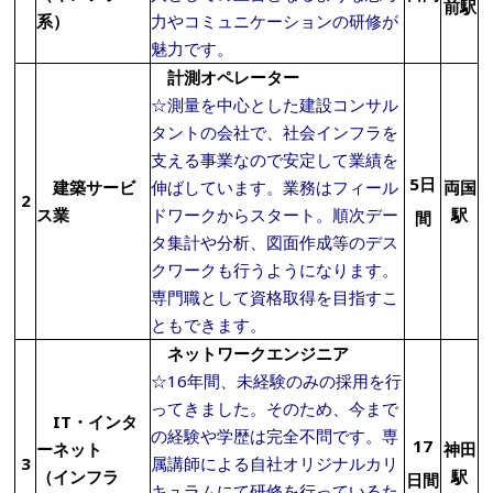
前駅
系）
力やコミュニケーションの研修が
魅力です。
計測オペレーター
☆測量を中心とした建設コンサル
タントの会社で、社会インフラを
支える事業なので安定して業績を
5日
建築サービ
伸ばしています。業務はフィール
両国
2
ス業
ドワークからスタート。順次デー
駅
間
タ集計や分析、図面作成等のデス
クワークも行うようになります。
専門職として資格取得を目指すこ
ともできます。
ネットワークエンジニア
☆16年間、未経験のみの採用を行
ってきました。そのため、今まで
IT・インタ
の経験や学歴は完全不問です。専
17
ーネット
神田
3
属講師による自社オリジナルカリ
（インフラ
駅
日間
キュラムにて研修を行っているた