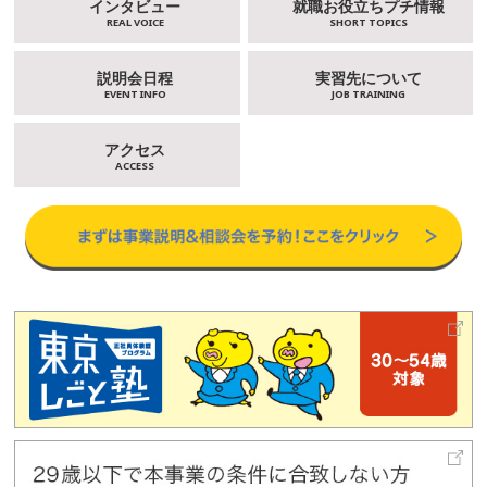
インタビュー
就職お役立ちプチ情報
REAL VOICE
SHORT TOPICS
説明会日程
実習先について
EVENT INFO
JOB TRAINING
アクセス
ACCESS