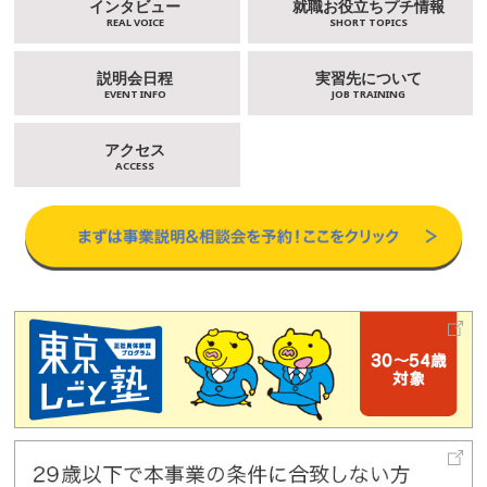
インタビュー
就職お役立ちプチ情報
REAL VOICE
SHORT TOPICS
説明会日程
実習先について
EVENT INFO
JOB TRAINING
アクセス
ACCESS