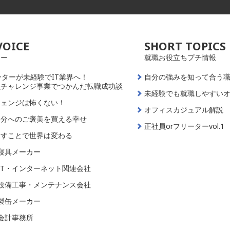
VOICE
SHORT TOPICS
ュー
就職お役立ちプチ情報
ーターが未経験でIT業界へ！
自分の強みを知って合う
員チャレンジ事業でつかんだ転職成功談
未経験でも就職しやすい
チェンジは怖くない！
オフィスカジュアル解説
自分へのご褒美を買える幸せ
正社員orフリーターvol.1
出すことで世界は変わる
寝具メーカー
IT・インターネット関連会社
設備工事・メンテナンス会社
製缶メーカー
会計事務所