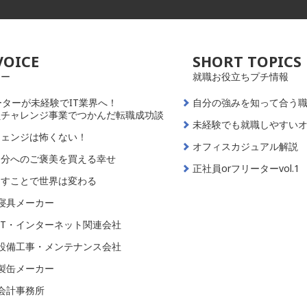
VOICE
SHORT TOPICS
ュー
就職お役立ちプチ情報
ーターが未経験でIT業界へ！
自分の強みを知って合う
員チャレンジ事業でつかんだ転職成功談
未経験でも就職しやすい
チェンジは怖くない！
オフィスカジュアル解説
自分へのご褒美を買える幸せ
正社員orフリーターvol.1
出すことで世界は変わる
寝具メーカー
IT・インターネット関連会社
設備工事・メンテナンス会社
製缶メーカー
会計事務所