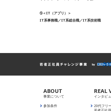
➄＜IT（アプリ）＞
IT系事務職／IT系総合職／IT系技術職
ABOUT
REAL 
事業について
インタビ
参加条件
20代フリ
若者正社