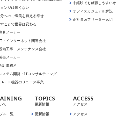
未経験でも就職しやすい
チェンジは怖くない！
オフィスカジュアル解説
自分へのご褒美を買える幸せ
正社員orフリーターvol.1
出すことで世界は変わる
寝具メーカー
IT・インターネット関連会社
設備工事・メンテナンス会社
製缶メーカー
会計事務所
システム開発・ITコンサルティング
OA・IT機器のリユース事業
RAINING
TOPICS
ACCESS
いて
更新情報
アクセス
プル一覧
更新情報
アクセス